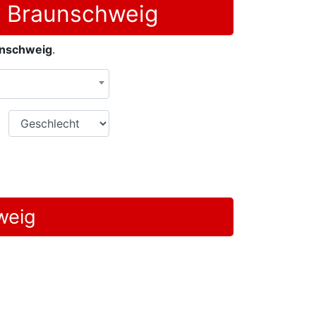
n Braunschweig
unschweig
.
Geschlecht
weig