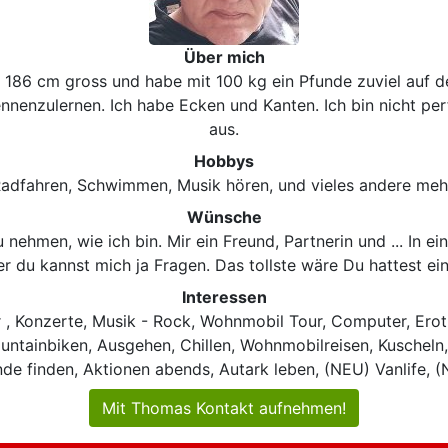
Über mich
 186 cm gross und habe mit 100 kg ein Pfunde zuviel auf d
nenzulernen. Ich habe Ecken und Kanten. Ich bin nicht perfe
aus.
Hobbys
adfahren, Schwimmen, Musik hören, und vieles andere meh
Wünsche
zu nehmen, wie ich bin. Mir ein Freund, Partnerin und ... In e
aber du kannst mich ja Fragen. Das tollste wäre Du hattest 
Interessen
 , Konzerte, Musik - Rock, Wohnmobil Tour, Computer, Eroti
ntainbiken, Ausgehen, Chillen, Wohnmobilreisen, Kuscheln, P
de finden, Aktionen abends, Autark leben, (NEU) Vanlife, (
Mit Thomas Kontakt aufnehmen!