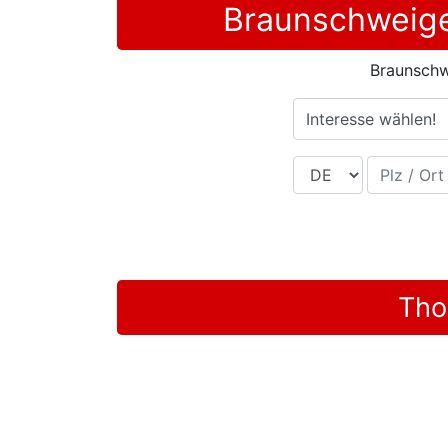
Braunschweige
Braunsch
Interesse wählen!
Land
Plz / Ort
Tho